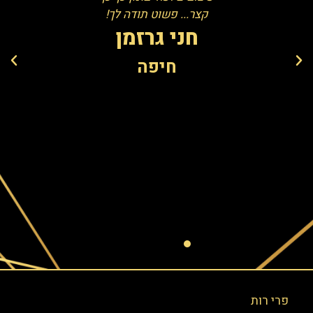
אל
 כל רגע כל
קצר... פשוט תודה לך!
חכה שיגיע
חני גרזמן
– וכשהגיע
חיפה
ל שיעור.
ה לך המון
ושתמשיכי
ווה שעוד
 בהערכה
 ענקית!!!
ם
פרי רות