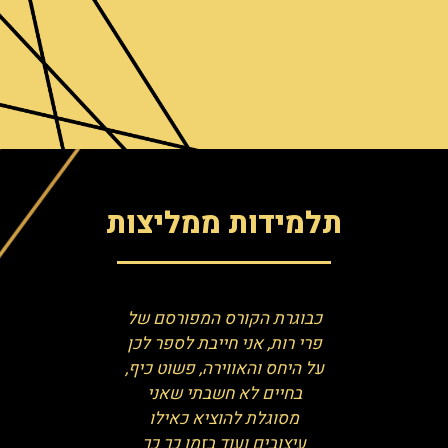
תלמידות ממליצות
ציתי להודות
כבוגרת הקורס המפורסם של
עכשיו סיימ
לם!! על כל
פרי רות, אני חייבת לספר לכן
פרחים, שה
נתינה
על היחס והאווירה, פשוט כיף,
היה מדהי
העזרה בכל
בחיים לא חשבתי שאני
גדול! 
על הסבלנות
מסוגלת להוציא כאילו
יעל מו
התייאשת
עיצובים ועוד בזמן כך כך