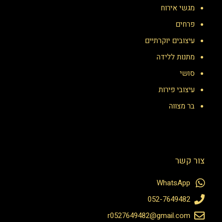
מגשי אירוח
פרחים
עיצובים יוקרתיים
מתנות ללידה
סושי
עיצובי פירות
בר מצווה
צור קשר
WhatsApp
052-7649482
r0527649482@gmail.com